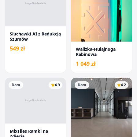
Słuchawki AI z Redukcją
Szumów
549 zł
Walizka-Hulajnoga
Kabinowa
1 049 zł
Dom
4.9
Dom
4.2
MixTiles Ramki na
Zdjęcia