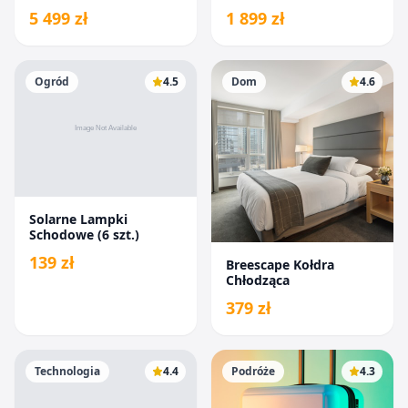
5 499 zł
1 899 zł
Ogród
4.5
Dom
4.6
Solarne Lampki
Schodowe (6 szt.)
139 zł
Breescape Kołdra
Chłodząca
379 zł
Technologia
4.4
Podróże
4.3