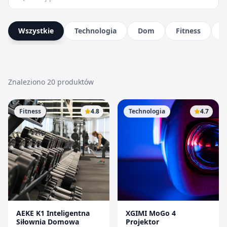
Wszystkie
Technologia
Dom
Fitness
K
Znaleziono
20
produktów
Fitness
4.8
Technologia
4.7
AEKE K1 Inteligentna
XGIMI MoGo 4
Siłownia Domowa
Projektor