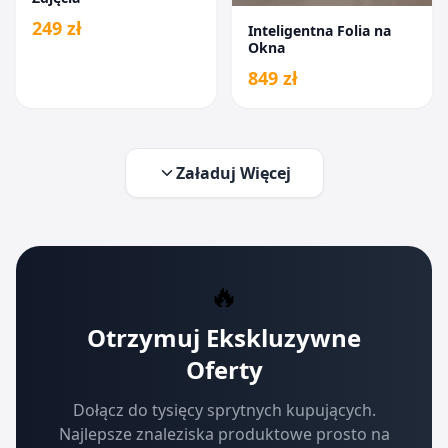
249 zł
Inteligentna Folia na
Okna
849 zł
Załaduj Więcej
🔥
Otrzymuj Ekskluzywne
Oferty
Dołącz do tysięcy sprytnych kupujących.
Najlepsze znaleziska produktowe prosto na